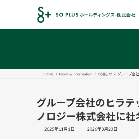
コ
ナ
ン
ビ
テ
ゲ
ン
ー
ツ
シ
へ
ョ
ス
ン
キ
に
ッ
移
プ
動
HOME
News & Information
お知らせ
グループ会
グループ会社のヒラテ
ノロジー株式会社に社
最
2025年11月1日
2026年3月23日
終